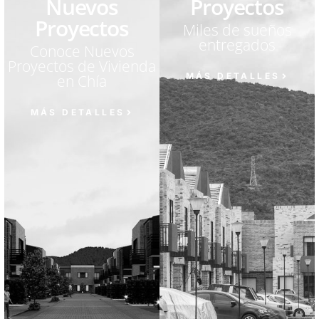
Nuevos
Proyectos
Proyectos
Miles de sueños
entregados
Conoce Nuevos
Proyectos de Vivienda
MÁS DETALLES
en Chía
MÁS DETALLES